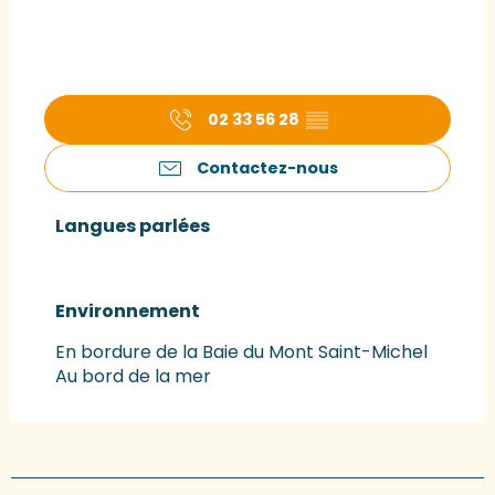
02 33 56 28
▒▒
Contactez-nous
Langues parlées
Langues parlées
Environnement
Environnement
En bordure de la Baie du Mont Saint-Michel
Au bord de la mer