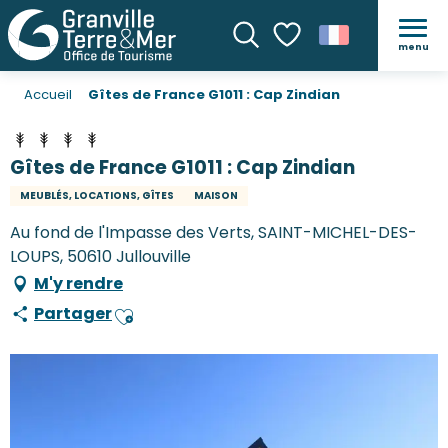
menu
Recherche
Voir les favoris
Accueil
Gîtes de France G1011 : Cap Zindian
Gîtes de France G1011 : Cap Zindian
MEUBLÉS, LOCATIONS, GÎTES
MAISON
Au fond de l'Impasse des Verts, SAINT-MICHEL-DES-
LOUPS, 50610 Jullouville
M'y rendre
Partager
Ajouter aux favoris