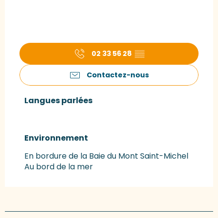
02 33 56 28
▒▒
Contactez-nous
Langues parlées
Langues parlées
Environnement
Environnement
En bordure de la Baie du Mont Saint-Michel
Au bord de la mer