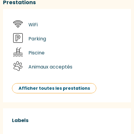
Prestations
WiFi
Parking
Piscine
Animaux acceptés
Afficher toutes les prestations
Offres de prestations
Labels
Labels