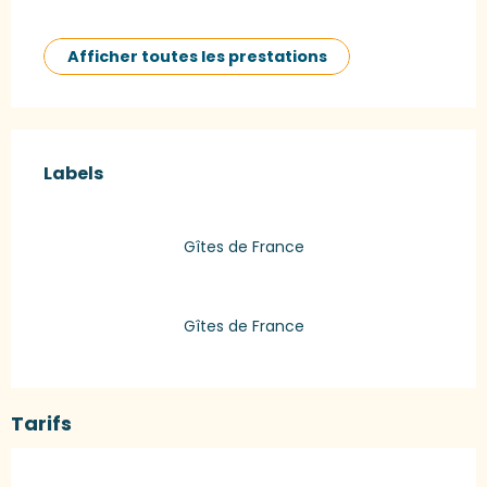
Afficher toutes les prestations
Offres de prestations
Labels
Labels
Gîtes de France
Gîtes de France
Tarifs