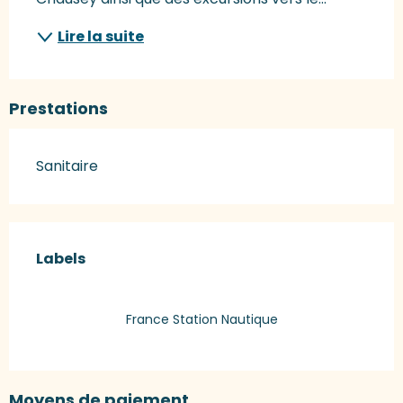
Lire la suite
Prestations
Sanitaire
Offres de prestations
Labels
Labels
France Station Nautique
Moyens de paiement