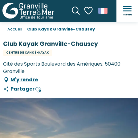
menu
Recherche
Voir les favoris
Accueil
Club Kayak Granville-Chausey
Club Kayak Granville-Chausey
CENTRE DE CANOË-KAYAK
Cité des Sports Boulevard des Amériques, 50400
Granville
M'y rendre
Partager
Ajouter aux favoris