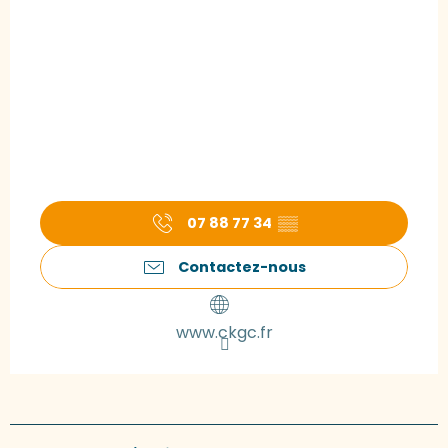
07 88 77 34
▒▒
Contactez-nous
www.ckgc.fr