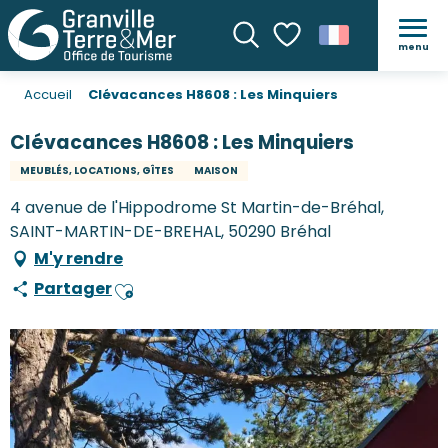
menu
Recherche
Voir les favoris
Accueil
Clévacances H8608 : Les Minquiers
Clévacances H8608 : Les Minquiers
MEUBLÉS, LOCATIONS, GÎTES
MAISON
4 avenue de l'Hippodrome St Martin-de-Bréhal,
SAINT-MARTIN-DE-BREHAL, 50290 Bréhal
M'y rendre
Partager
Ajouter aux favoris