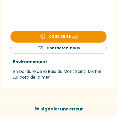
02 33 05 96
▒▒
Contactez-nous
Environnement
Environnement
En bordure de la Baie du Mont Saint-Michel
Au bord de la mer
Signaler une erreur