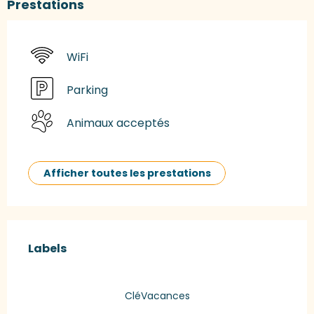
Prestations
WiFi
Parking
Animaux acceptés
Afficher toutes les prestations
Offres de prestations
Labels
Labels
CléVacances