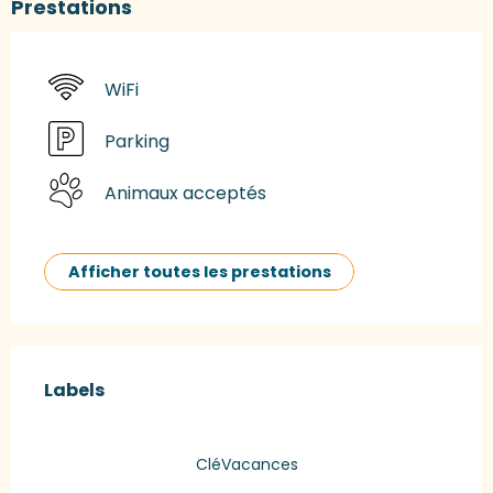
Prestations
WiFi
Parking
Animaux acceptés
Afficher toutes les prestations
Offres de prestations
Labels
Labels
CléVacances