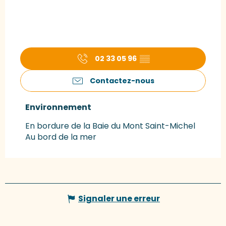
02 33 05 96
▒▒
Contactez-nous
Environnement
Environnement
En bordure de la Baie du Mont Saint-Michel
Au bord de la mer
Signaler une erreur