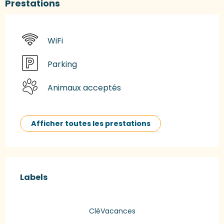
Prestations
WiFi
Parking
Animaux acceptés
Afficher toutes les prestations
Offres de prestations
Labels
Labels
CléVacances