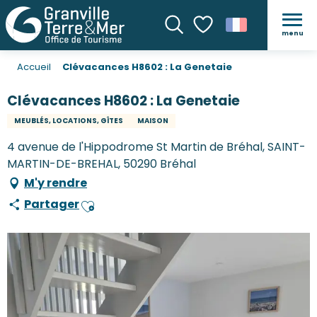
menu
Recherche
Voir les favoris
Accueil
Clévacances H8602 : La Genetaie
Clévacances H8602 : La Genetaie
MEUBLÉS, LOCATIONS, GÎTES
MAISON
4 avenue de l'Hippodrome St Martin de Bréhal, SAINT-
MARTIN-DE-BREHAL, 50290 Bréhal
M'y rendre
Partager
Ajouter aux favoris