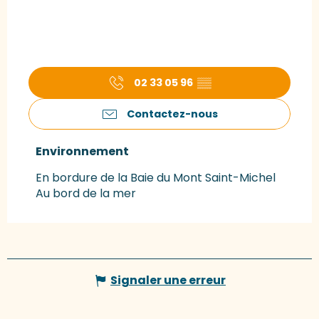
02 33 05 96
▒▒
Contactez-nous
Environnement
Environnement
En bordure de la Baie du Mont Saint-Michel
Au bord de la mer
Signaler une erreur