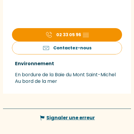
02 33 05 96
▒▒
Contactez-nous
Environnement
Environnement
En bordure de la Baie du Mont Saint-Michel
Au bord de la mer
Signaler une erreur