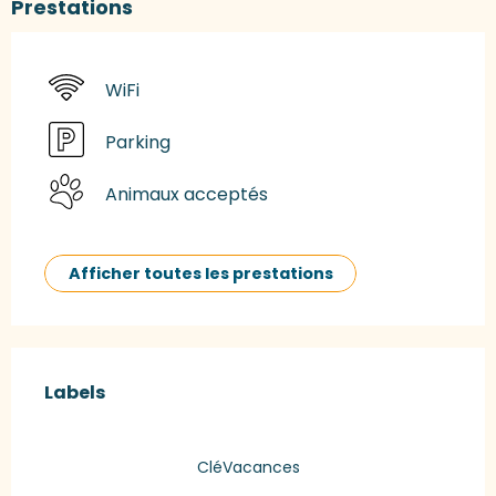
Prestations
WiFi
Parking
Animaux acceptés
Afficher toutes les prestations
Offres de prestations
Labels
Labels
CléVacances