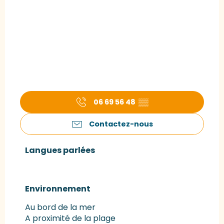
06 69 56 48
▒▒
Contactez-nous
Langues parlées
Langues parlées
Environnement
Environnement
Au bord de la mer
A proximité de la plage