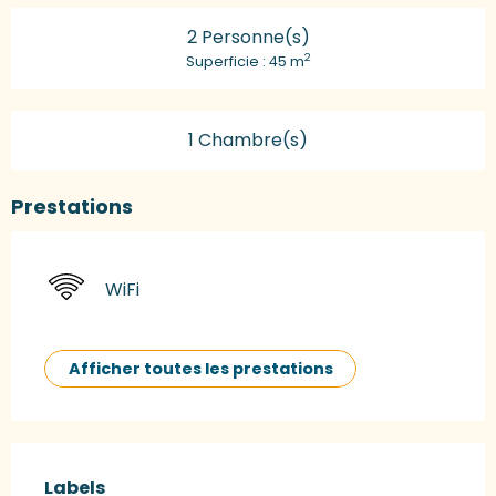
2 Personne(s)
2
Superficie : 45 m
1 Chambre(s)
Prestations
WiFi
Afficher toutes les prestations
Offres de prestations
Labels
Labels