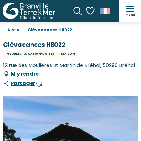
menu
Recherche
Voir les favoris
Accueil
Clévacances H8022
Clévacances H8022
MEUBLÉS, LOCATIONS, GÎTES
MAISON
12 rue des Moulières St Martin de Bréhal, 50290 Bréhal
M'y rendre
Partager
Ajouter aux favoris