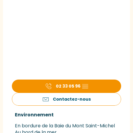
02 33 05 96
▒▒
Contactez-nous
Environnement
Environnement
En bordure de la Baie du Mont Saint-Michel
Au bord de la mer