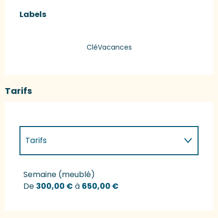
Offres de prestations
Labels
Labels
CléVacances
Tarifs
Tarifs
Tarifs 2027
Semaine (meublé)
De
300,00 €
à
650,00 €