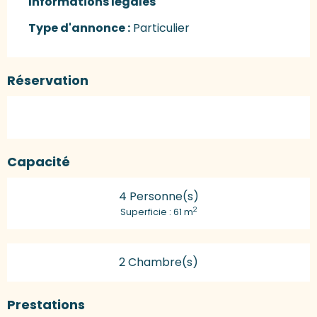
Informations légales
Informations légales
Type d'annonce :
Particulier
Réservation
Capacité
4 Personne(s)
2
Superficie : 61 m
2 Chambre(s)
Prestations