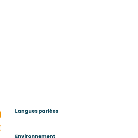
Langues parlées
Langues parlées
Environnement
Environnement