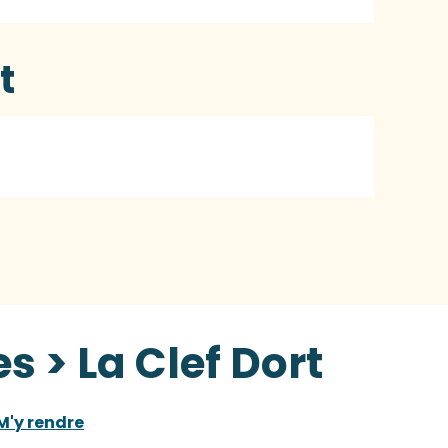
t
 > La Clef Dort
M'y rendre