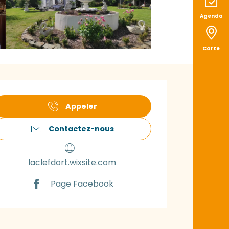
Agenda
Carte
uverture et coord
Appeler
Contactez-nous
laclefdort.wixsite.com
Page Facebook