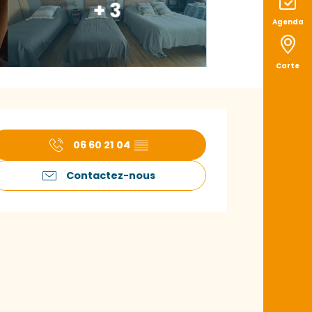
+ 3
Agenda
Carte
uverture et coord
06 60 21 04
▒▒
Contactez-nous