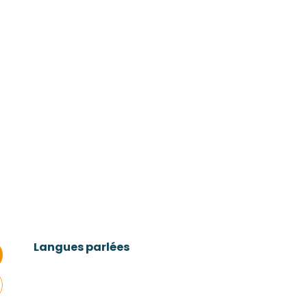
Langues parlées
Langues parlées