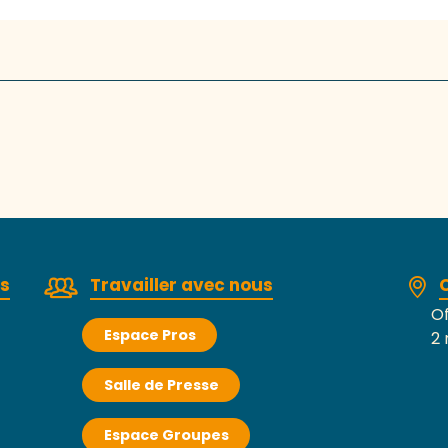
rs
Travailler avec nous
Of
Espace Pros
2 
Salle de Presse
Espace Groupes