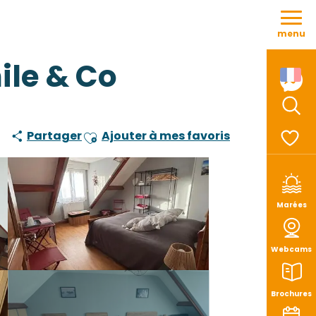
Aller
au
menu
contenu
principal
ile & Co
Rech
Partager
Ajouter à mes favoris
Ajouter aux favoris
Voir le
Marées
Webcams
Brochures