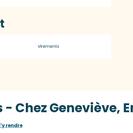
t
Virements
 - Chez Geneviève, E
'y rendre