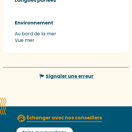
Langues parlées
Langues parlées
Environnement
Environnement
Au bord de la mer
Vue mer
Signaler une erreur
Échanger avec nos conseillers