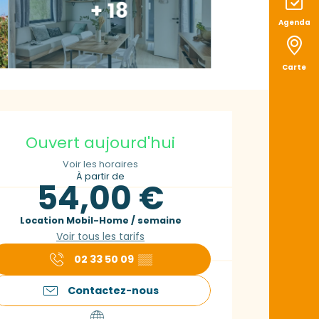
+ 18
Agenda
Carte
uverture et coord
Ouvert aujourd'hui
Voir les horaires
À partir de
54,00 €
Location Mobil-Home / semaine
Voir tous les tarifs
02 33 50 09
▒▒
Contactez-nous