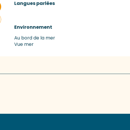
Langues parlées
Langues parlées
Environnement
Environnement
Au bord de la mer
Vue mer