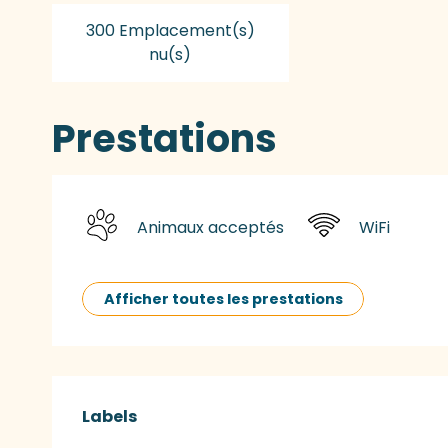
300 Emplacement(s)
nu(s)
Prestations
Animaux acceptés
WiFi
Afficher toutes les prestations
Offres de presta
Labels
Labels