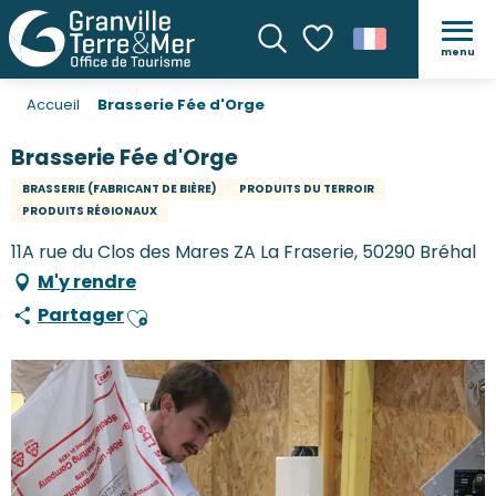
menu
Recherche
Voir les favoris
Accueil
Brasserie Fée d'Orge
Brasserie Fée d'Orge
BRASSERIE (FABRICANT DE BIÈRE)
PRODUITS DU TERROIR
PRODUITS RÉGIONAUX
11A rue du Clos des Mares ZA La Fraserie, 50290 Bréhal
M'y rendre
Partager
Ajouter aux favoris