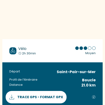
Vélo
Moyen
2h 30min
Saint-Pair-sur-Mer
Informations pratiques
Départ
Boucle
Profil de l’itinéraire
21.0 km
Distance
Documentation
SECTI
TRACE GPS - FORMAT GPX