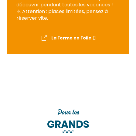
découvrir pendant toutes les vacances !
⚠️ Attention : places limitées, pensez à
réserver vite.
La Ferme en Folie
Festival de
La Ferme en Folie
Pour les
GRANDS