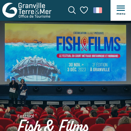
menu
Recherche
Voir les favoris
Festival
Fish & Films