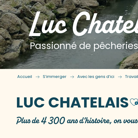
Luc Chatel
Passionné de pêcherie
Accueil
S’immerger
Avec les gens d’ici
Travai
LUC CHATELAIS
A
Plus de 4 300 ans d’histoire, on vou