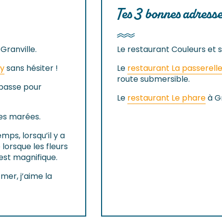
Tes 3 bonnes adress
Granville.
Le restaurant Couleurs et 
y
sans hésiter !
Le
restaurant La passerell
route submersible.
basse pour
Le
restaurant Le phare
à Gr
es marées.
mps, lorsqu’il y a
e lorsque les fleurs
est magnifique.
 mer, j’aime la