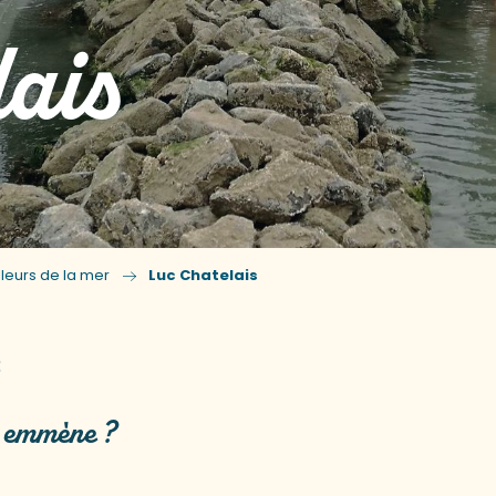
ais
s
lleurs de la mer
Luc Chatelais
jouter aux favoris
s emmène ?