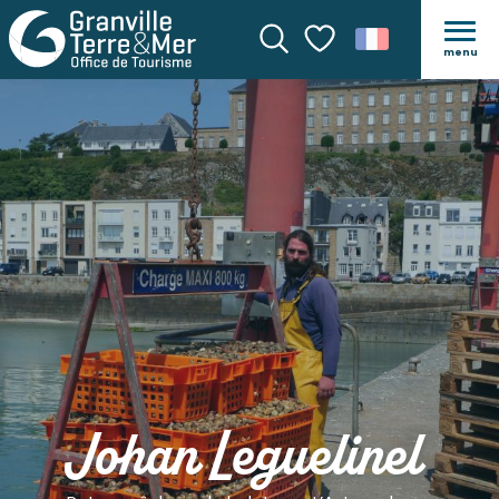
menu
Recherche
Voir les favoris
Johan Leguelinel