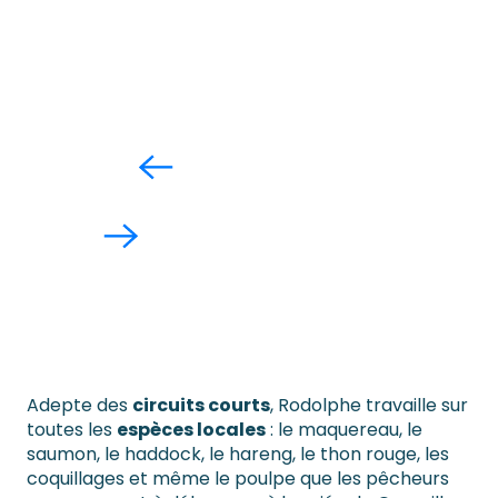
En groupe: Découverte du savoir
faire du Saumonier de Granville
Lire la suite
Adepte des
circuits courts
, Rodolphe travaille sur
toutes les
espèces locales
: le maquereau, le
saumon, le haddock, le hareng, le thon rouge, les
coquillages et même le poulpe que les pêcheurs