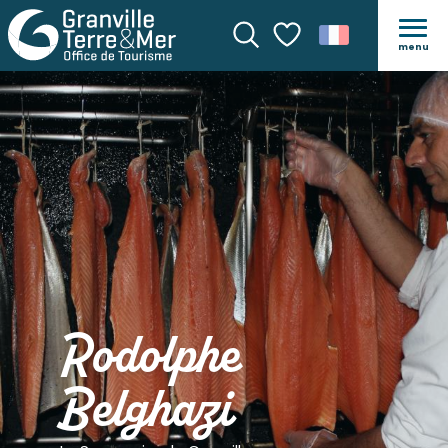
menu
Recherche
Voir les favoris
Rodolphe
Belghazi