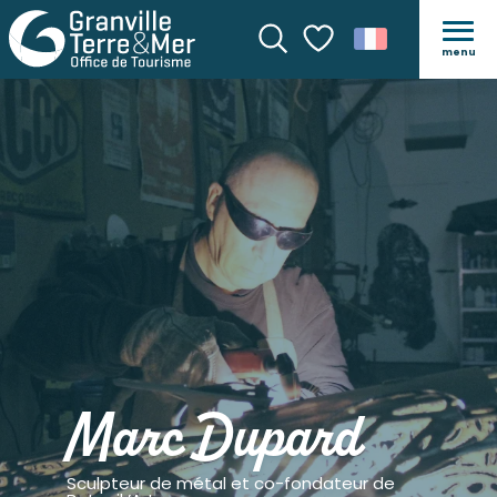
menu
Recherche
Voir les favoris
Marc Dupard
Sculpteur de métal et co-fondateur de