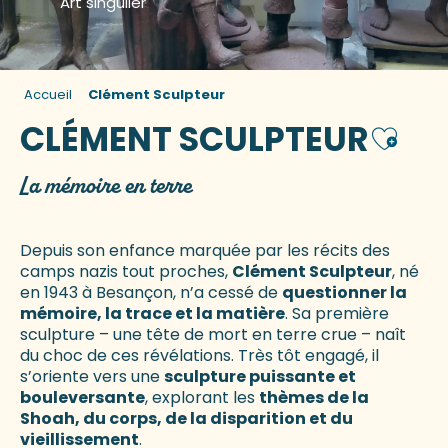
Art singulier
Accueil
Clément Sculpteur
CLÉMENT SCULPTEUR
Ajouter
La mémoire en terre
Depuis son enfance marquée par les récits des
camps nazis tout proches,
Clément Sculpteur
, né
en 1943 à Besançon, n’a cessé de
questionner la
mémoire, la trace et la matière
. Sa première
sculpture – une tête de mort en terre crue – naît
du choc de ces révélations. Très tôt engagé, il
s’oriente vers une
sculpture puissante et
bouleversante
, explorant les
thèmes de la
Shoah, du corps, de la disparition et du
vieillissement
.