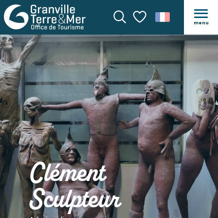
menu
Recherche
Voir les favoris
Clément
Sculpteur