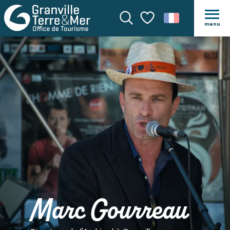
menu
Recherche
Voir les favoris
Marc Gourreau