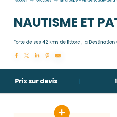
Accueil
Groupes
En groupe – Visites et activités à 
NAUTISME ET PA
Forte de ses 42 kms de littoral, la Destinatio
Prix sur devis