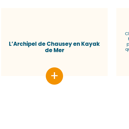
C
L’Archipel de Chausey en Kayak
p
q
de Mer