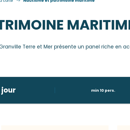
la carte
Nautisme et patrimoine maritime
TRIMOINE MARITIM
n Granville Terre et Mer présente un panel riche en a
1 jour
min 10 pers.