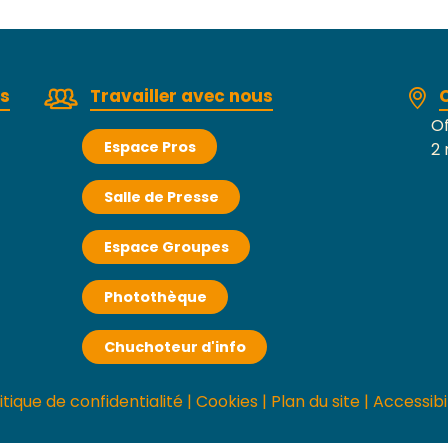
rs
Travailler avec nous
Of
Espace Pros
2 
Salle de Presse
Espace Groupes
Photothèque
Chuchoteur d'info
itique de confidentialité
|
Cookies
|
Plan du site
|
Accessibi