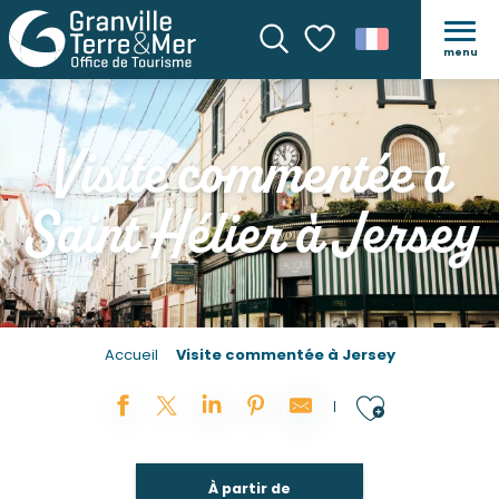
menu
Recherche
Voir les favoris
Visite commentée à
Saint Hélier à Jersey
Accueil
Visite commentée à Jersey
Ajouter
À partir de