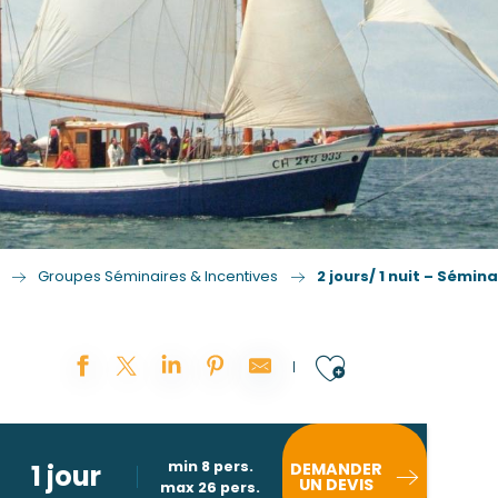
Groupes Séminaires & Incentives
2 jours/ 1 nuit – Sémin
Ajouter au
min 8 pers.
1 jour
DEMANDER
UN DEVIS
max 26 pers.