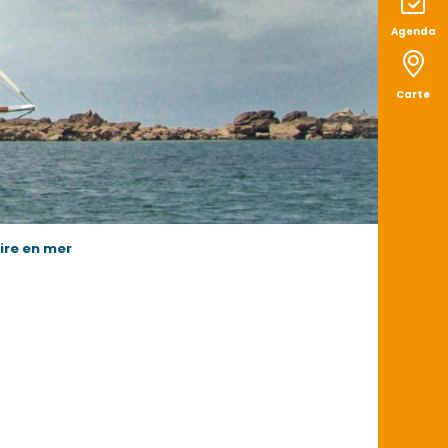
Agenda
Carte
aire en mer
x favoris