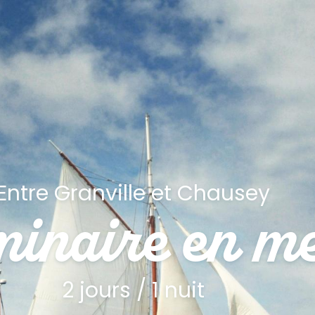
Entre Granville et Chausey
inaire en m
2 jours / 1 nuit