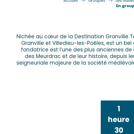
Accueil
Groupes
Les visit
En group
Nichée au cœur de la Destination Granville 
Granville et Villedieu-les-Poêles, est un b
fondatrice est l’une des plus anciennes de
des Meurdrac et de leur histoire, depuis 
seigneuriale majeure de la société médiévale
1
heure
30