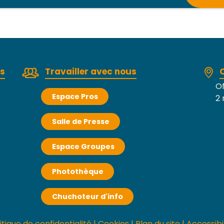
rs
Travailler avec nous
Of
Espace Pros
2 
Salle de Presse
Espace Groupes
Photothèque
Chuchoteur d'info
itique de confidentialité
|
Cookies
|
Plan du site
|
Accessibi