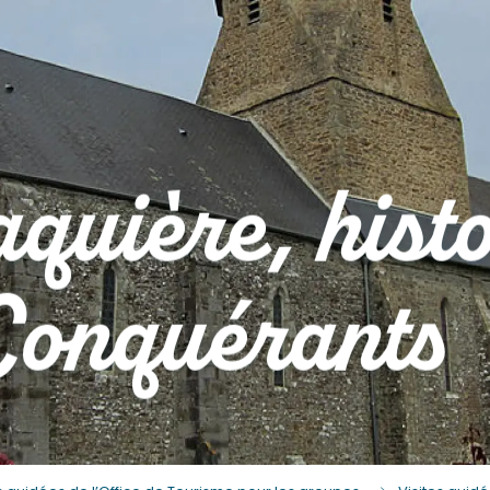
uière, histo
 Conquérants