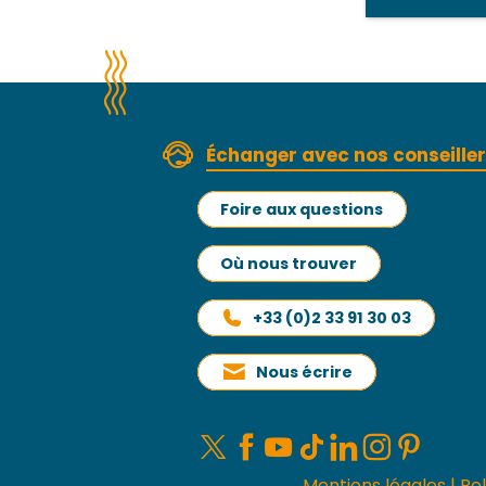
Échanger avec nos conseille
Foire aux questions
Où nous trouver
+33 (0)2 33 91 30 03
Nous écrire
Mentions légales
|
Pol