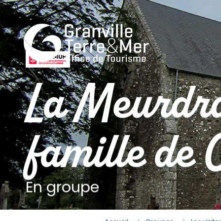
La Meurdraq
famille de
En groupe