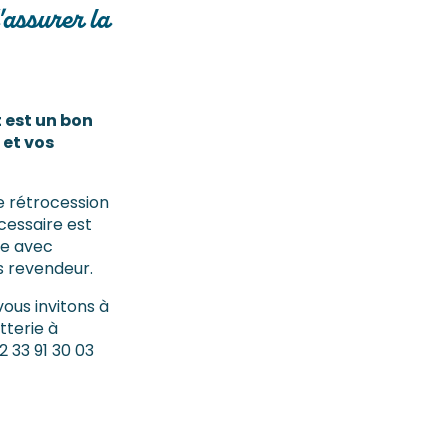
'assurer la
 est un bon
 et vos
e rétrocession
écessaire est
gne avec
s revendeur.
vous invitons à
tterie à
2 33 91 30 03