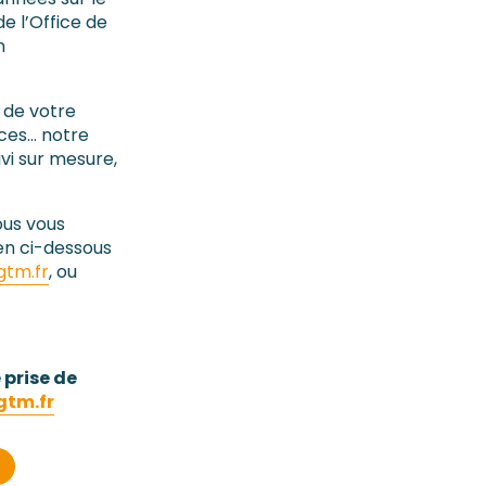
de l’Office de
n
 de votre
ices… notre
ivi sur mesure,
us vous
ien ci-dessous
tm.fr
, ou
 prise de
tm.fr