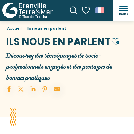
menu
Recherche
Voir les favoris
Accueil
Ils nous en parlent
ILS NOUS EN PARLENT
Ajoute
Découvrez des témoignages de socio-
professionnels engagés et des partages de
bonnes pratiques
Sème Restaurant