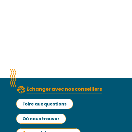
GREEN Minigolf
SAMVINNA
Camping Château de Lez Eaux
O2 Camping
Centre PEP50 les Oyats
Hôtel Mercure – Granville le Grand
Restaurant Le Pont Bleu
Large
Domaine des Philautins
Aïda Foodtruck
Échanger avec nos conseillers
Foire aux questions
Où nous trouver