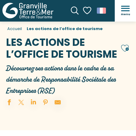
menu
Recherche
Voir les favoris
Accueil
Les actions de l’office de tourisme
LES ACTIONS DE
Ajou
L’OFFICE DE TOURISME
Découvrez ses actions dans le cadre de sa
démarche de Responsabilité Sociétale des
Entreprises (RSE)