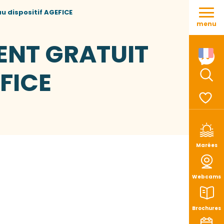
Aller
 dispositif AGEFICE
au
menu
contenu
principal
ENT GRATUIT
FICE
Rech
Voir le
Marées
Webcams
Brochures