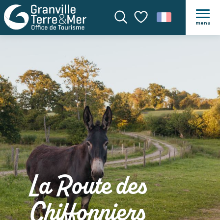
menu
Recherche
Voir les favoris
La Route des
Chiffonniers