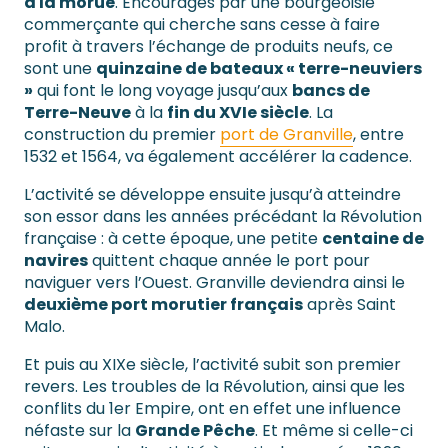
à la morue
. Encouragés par une bourgeoisie
commerçante qui cherche sans cesse à faire
profit à travers l’échange de produits neufs, ce
sont une
quinzaine de bateaux « terre-neuviers
»
qui font le long voyage jusqu’aux
bancs de
Terre-Neuve
à la
fin du XVIe siècle
. La
construction du premier
port de Granville
, entre
1532 et 1564, va également accélérer la cadence.
L’activité se développe ensuite jusqu’à atteindre
son essor dans les années précédant la Révolution
française : à cette époque, une petite
centaine de
navires
quittent chaque année le port pour
naviguer vers l’Ouest. Granville deviendra ainsi le
deuxième port morutier français
après Saint
Malo.
Et puis au XIXe siècle, l’activité subit son premier
revers. Les troubles de la Révolution, ainsi que les
conflits du 1er Empire, ont en effet une influence
néfaste sur la
Grande Pêche
. Et même si celle-ci