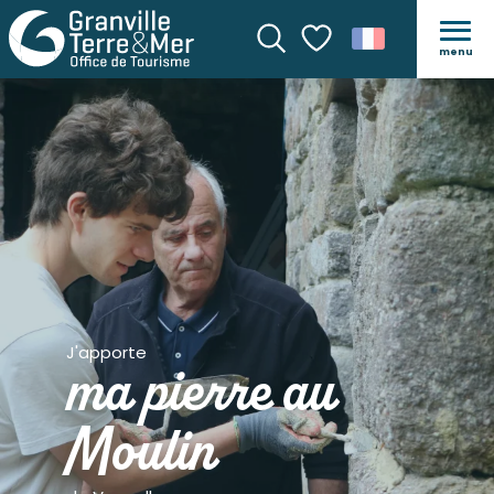
menu
Recherche
Voir les favoris
J'apporte
ma pierre au
Moulin