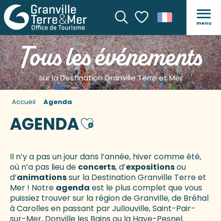
menu
Recherche
Voir les favoris
Tous les événements
sur la Destination Granville Terre et Mer
Accueil
Agenda
AGENDA
Ajouter aux favoris
Il n’y a pas un jour dans l’année, hiver comme été,
où n’a pas lieu de
concerts
, d’
expositions
ou
d’
animations
sur la Destination Granville Terre et
Mer ! Notre
agenda
est le plus complet que vous
puissiez trouver sur la région de Granville, de Bréhal
à Carolles en passant par Jullouville, Saint-Pair-
sur-Mer, Donville les Bains ou la Haye-Pesnel.