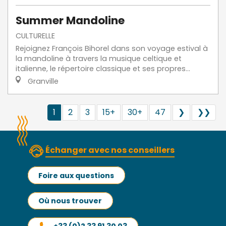
Summer Mandoline
CULTURELLE
Rejoignez François Bihorel dans son voyage estival à
la mandoline à travers la musique celtique et
italienne, le répertoire classique et ses propres...
Granville
1
2
3
15+
30+
47
❯
❯❯
Échanger avec nos conseillers
Foire aux questions
Où nous trouver
+33 (0)2 33 91 30 03