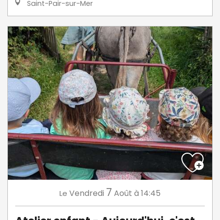
Saint-Pair-sur-Mer
7
Vendredi
Août
à 14:45
Le