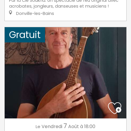
Par la Cie Soukha. Un spectacle de feu original avec
acrobates, jongleurs, danseuses et musiciens !
Donville-les-Bains
Gratuit
7
Vendredi
Août
à 18:00
Le