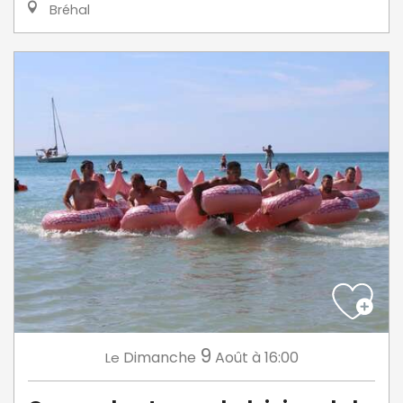
Bréhal
9
Dimanche
Août
à 16:00
Le