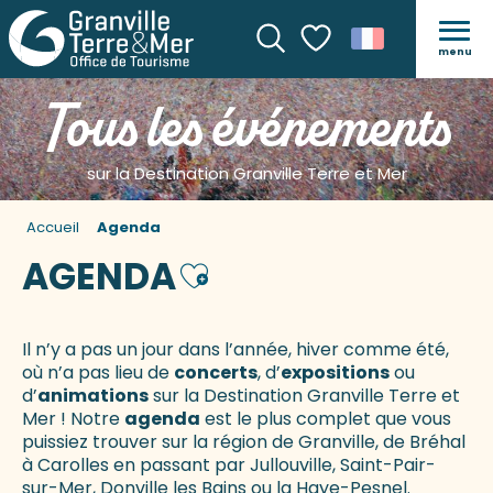
menu
Recherche
Voir les favoris
Tous les événements
sur la Destination Granville Terre et Mer
Accueil
Agenda
AGENDA
Ajouter aux favoris
Il n’y a pas un jour dans l’année, hiver comme été,
où n’a pas lieu de
concerts
, d’
expositions
ou
d’
animations
sur la Destination Granville Terre et
Mer ! Notre
agenda
est le plus complet que vous
puissiez trouver sur la région de Granville, de Bréhal
à Carolles en passant par Jullouville, Saint-Pair-
sur-Mer, Donville les Bains ou la Haye-Pesnel.