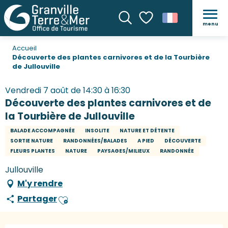
menu
Recherche
Voir les favoris
Accueil
Découverte des plantes carnivores et de la Tourbière
de Jullouville
Vendredi 7 août de 14:30 à 16:30
Découverte des plantes carnivores et de
la Tourbière de Jullouville
BALADE ACCOMPAGNÉE
INSOLITE
NATURE ET DÉTENTE
SORTIE NATURE
RANDONNÉES/BALADES
A PIED
DÉCOUVERTE
FLEURS PLANTES
NATURE
PAYSAGES/MILIEUX
RANDONNÉE
Jullouville
M'y rendre
Partager
Ajouter aux favoris