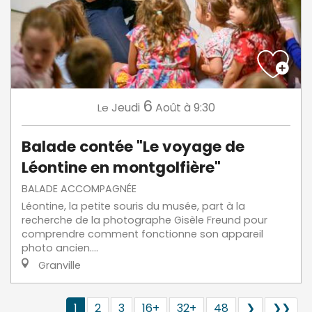
6
Jeudi
Août
à 9:30
Le
Balade contée "Le voyage de
Léontine en montgolfière"
BALADE ACCOMPAGNÉE
Léontine, la petite souris du musée, part à la
recherche de la photographe Gisèle Freund pour
comprendre comment fonctionne son appareil
photo ancien....
Granville
1
2
3
16+
32+
48
❯
❯❯