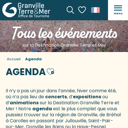
menu
Recherche
Voir les favoris
Tous les événements
sur la Destination Granville Terre et Mer
Accueil
Agenda
AGENDA
Ajouter aux favoris
Il n’y a pas un jour dans l’année, hiver comme été,
où n’a pas lieu de
concerts
, d’
expositions
ou
d’
animations
sur la Destination Granville Terre et
Mer ! Notre
agenda
est le plus complet que vous
puissiez trouver sur la région de Granville, de Bréhal
à Carolles en passant par Jullouville, Saint-Pair-
sur-Mer, Donville les Bains ou la Haye-Pesnel.