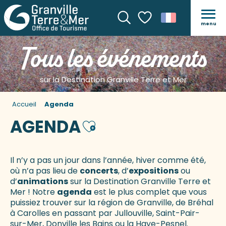
menu
Recherche
Voir les favoris
Tous les événements
sur la Destination Granville Terre et Mer
Accueil
Agenda
AGENDA
Ajouter aux favoris
Il n’y a pas un jour dans l’année, hiver comme été,
où n’a pas lieu de
concerts
, d’
expositions
ou
d’
animations
sur la Destination Granville Terre et
Mer ! Notre
agenda
est le plus complet que vous
puissiez trouver sur la région de Granville, de Bréhal
à Carolles en passant par Jullouville, Saint-Pair-
sur-Mer, Donville les Bains ou la Haye-Pesnel.