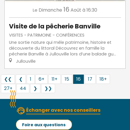
16
Dimanche
Août
à 16:30
Le
Visite de la pêcherie Banville
VISITES - PATRIMOINE - CONFÉRENCES
Une sortie nature qui mêle patrimoine, histoire et
découverte du littoral Découvrez en famille la
pêcherie Banville à Jullouville lors d’une balade gu...
Jullouville
❮❮
❮
1
6+
11+
15
16
17
18+
27+
44
❯
❯❯
Échanger avec nos conseillers
Foire aux questions