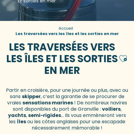
Et sorties en mer
Accueil
Les traversées vers les îles et les sorties en mer
LES TRAVERSÉES VERS
LES ÎLES ET LES SORTIES
Ajou
EN MER
Partir en croisière, pour une journée ou plus, avec ou
sans
skipper
, c’est la garantie de se procurer de
vraies
sensations marines
! De nombreux navires
sont disponibles du port de Granville :
voiliers
,
yachts
,
semi-rigides
… Ils vous emmèneront vers
les
îles
ou les côtes anglaises pour une escapade
nécessairement mémorable !