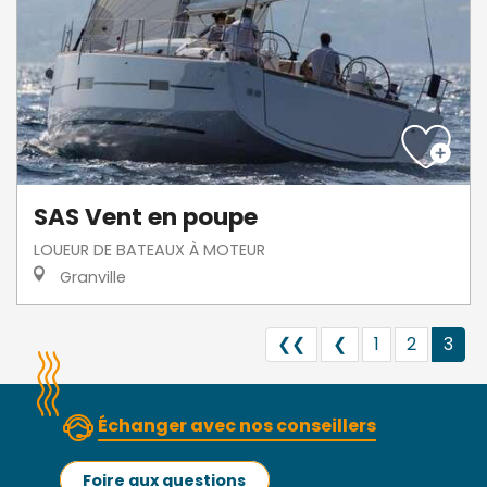
SAS Vent en poupe
LOUEUR DE BATEAUX À MOTEUR
Granville
❮❮
❮
1
2
3
Échanger avec nos conseillers
Foire aux questions