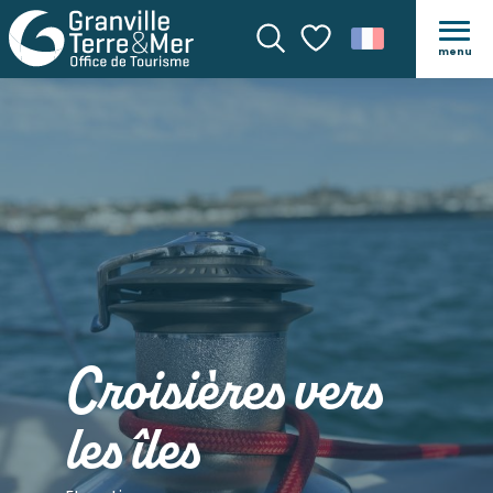
menu
Recherche
Voir les favoris
Croisières vers
les îles